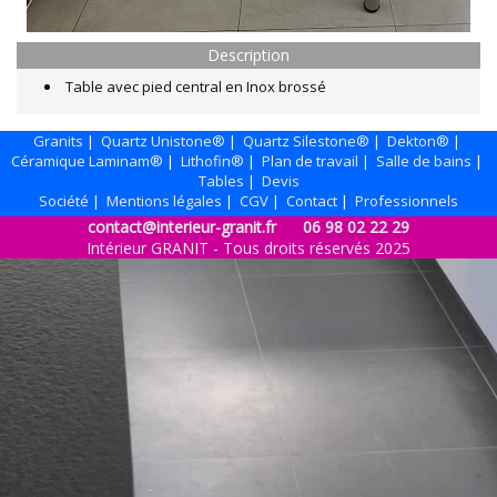
Description
Table avec pied central en Inox brossé
Granits
|
Quartz Unistone®
|
Quartz Silestone®
|
Dekton®
|
Céramique Laminam®
|
Lithofin®
|
Plan de travail
|
Salle de bains
|
Tables
|
Devis
Société
|
Mentions légales
|
CGV
|
Contact
|
Professionnels
contact@interieur-granit.fr
06 98 02 22 29
Intérieur GRANIT - Tous droits réservés 2025