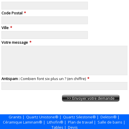
Code Postal
*
Ville
*
Votre message
*
Antispam :
Combien font six plus un ? (en chiffre)
*
Granits
|
Quartz Unistone®
|
Quartz Silestone®
|
Dekton®
|
Céramique Laminam®
|
Lithofin®
|
Plan de travail
|
Salle de bains
|
Tables
|
Devis