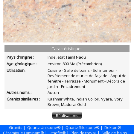
Caractéristiques
Pays d'origine :
Inde, état Tamil Nadu
Age géologique :
environ 800 Ma (Précambrien)
Utilisation :
Cuisine - Salle de bains - Sol intérieur -
Revêtement de mur et de façade - Appui de
fenêtre - Terrasse - Monument - Décors de
jardin - Encadrement
Autres noms :
Aucun
Granits similaires :
Kashmir White, Indian Colibri, Vyara, Ivory
Brown, Madurai Gold
Granits
|
Quartz Unistone®
|
Quartz Silestone®
|
Dekton®
|
Céramique Laminam®
|
Lithofin®
|
Plan de travail
|
Salle de bains
|